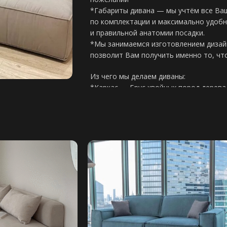
*Габариты дивана — мы учтём все Ва
по комплектации и максимально удобн
и правильной анатомии посадки.
*Мы занимаемся изготовлением дизайн
позволит Вам получить именно то, чт
Из чего мы делаем диваны:
*Каркас — Брус хвойных пород дерева
ГОСТу
*Фанера березовая — толщина 15мм-
Основание дивана:
*Фанерное — в большинстве случаев д
механизма в изделии
*Резинотканевые ремни — производст
без механизма
Виды наполнения:
*НПБ (независимый пружинный блок) в
матрас