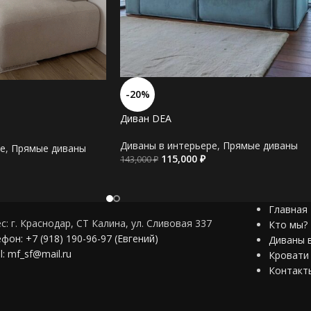
*ППУ разной плотности и разных маро
мягкости, мы соберем наполнение по п
разной латексированой пены.
Наполнение подушек:
*Гипоаллергенный пух
-20%
Материал обивки:
Диван DEA
*Велюр
*Шенилл
Диваны в интерьере
,
Прямые диваны
е
,
Прямые диваны
*Замша
115,000
₽
143,000
₽
*Рогожка
*Искусственная кожа
*Натуральная кожа
Главная
с: г. Краснодар, СТ Калина, ул. Сливовая 337
Кто мы?
*В нашем ассортименте есть более 100
фон: +7 (918) 190-96-97 (Евгений)
Диваны 
l: mf_sf@mail.ru
Кровати
Мы сделаем диван по Вашим размера
Контакт
Мы сделаем диван по Вашему дизайн 
Отправим нашу продукцию в любой ре