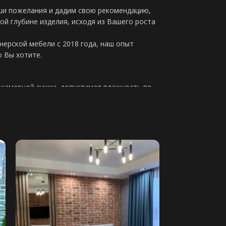
ши пожелания и дадим свою рекомендацию,
ой глубине изделия, исходя из Вашего роста
ерской мебели с 2018 года, наш опыт
о Вы хотите.
 камерной сушки, допустимая влажность по
10мм высший сорт
анное основание используется при наличии
во Италия, идеальный вариант для дивана
 диване будет полноценный ортопедический