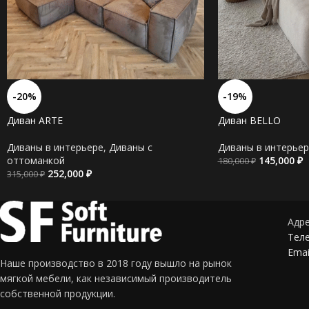
-20%
-19%
Диван ARTE
Диван BELLO
Диваны в интерьере
,
Диваны c
Диваны в интерьер
оттоманкой
145,000
₽
180,000
₽
252,000
₽
315,000
₽
Адре
Теле
Emai
Наше производство в 2018 году вышло на рынок
мягкой мебели, как независимый производитель
собственной продукции.