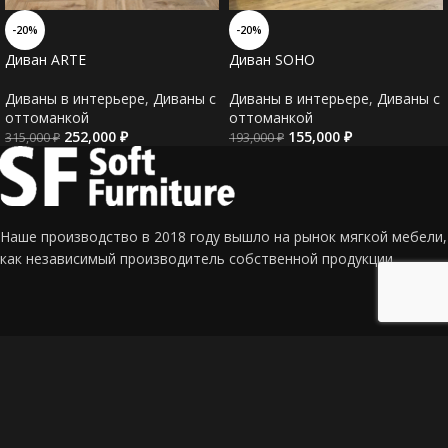
-20%
-20%
Диван SOHO
Диван ARTE
Диваны в интерьере
,
Диваны c
Диваны в интерьере
,
Диваны c
оттоманкой
оттоманкой
155,000
₽
252,000
₽
193,000
₽
315,000
₽
Наше производство в 2018 году вышло на рынок мягкой мебели,
как независимый производитель собственной продукции.
Адрес: г. Краснодар, СТ Калина, ул. Сливовая 337
Телефон: +7 (918) 190-96-97 (Евгений)
Email: mf_sf@mail.ru
Главная