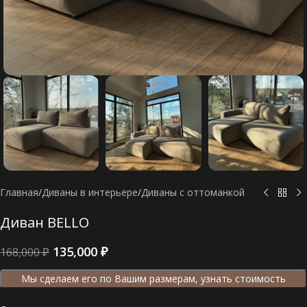
Главная
/
Диваны в интерьере
/
Диваны c оттоманкой
Диван BELLO
135,000
₽
168,000
₽
Мы сделаем его по Вашим размерам, узнать стоимость