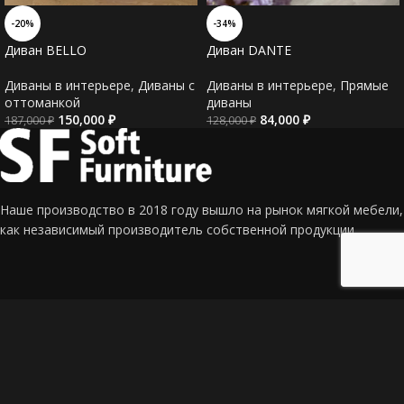
-20%
-34%
Диван BELLO
Диван DANTE
Диваны в интерьере
,
Диваны c
Диваны в интерьере
,
Прямые
оттоманкой
диваны
150,000
₽
84,000
₽
187,000
₽
128,000
₽
Наше производство в 2018 году вышло на рынок мягкой мебели,
как независимый производитель собственной продукции.
Адрес: г. Краснодар, СТ Калина, ул. Сливовая 337
Телефон: +7 (918) 190-96-97 (Евгений)
Email: mf_sf@mail.ru
Главная