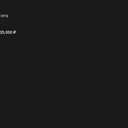
erra
35,000
₽