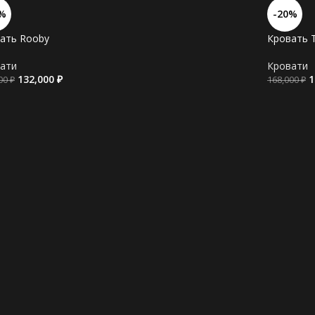
%
-20%
ать Rooby
Кровать T
ати
Кровати
132,000
₽
1
000
₽
168,000
₽