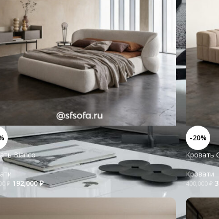
%
-20%
ать Bianco
Кровать 
ати
Кровати
192,000
₽
3
000
₽
400,000
₽