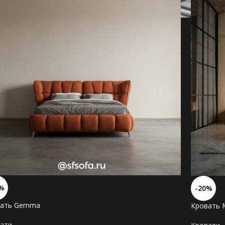
%
-20%
вать Gemma
Кровать 
ати