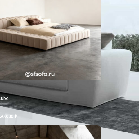
Cubo
20,000
₽