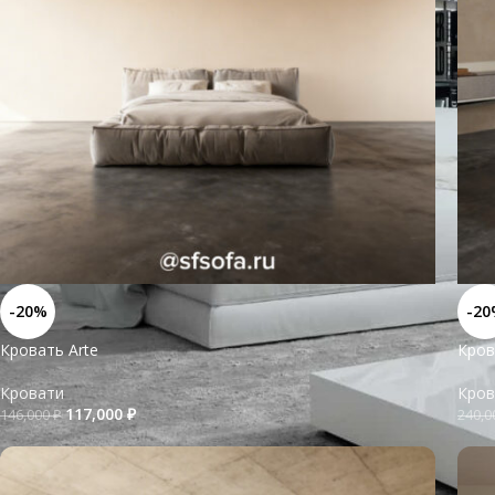
-20%
-20
Кровать Arte
Кров
Кровати
Кров
117,000
₽
146,000
₽
240,