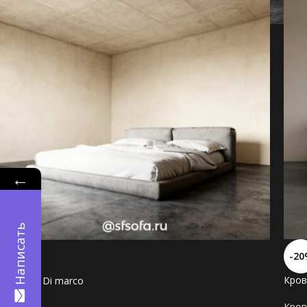
←
Написать
-20
-20%
Кро
Кровать Di marco
Кров