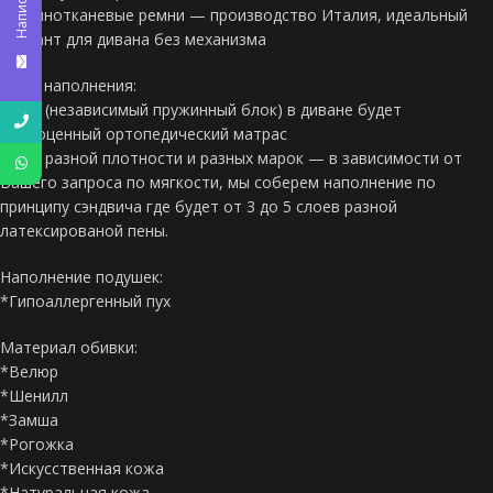
Написать
*Резинотканевые ремни — производство Италия, идеальный
вариант для дивана без механизма
Виды наполнения:
*НПБ (независимый пружинный блок) в диване будет
полноценный ортопедический матрас
*ППУ разной плотности и разных марок — в зависимости от
Вашего запроса по мягкости, мы соберем наполнение по
принципу сэндвича где будет от 3 до 5 слоев разной
латексированой пены.
Наполнение подушек:
*Гипоаллергенный пух
Материал обивки:
*Велюр
*Шенилл
*Замша
*Рогожка
*Искусственная кожа
*Натуральная кожа