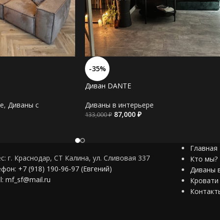
*ППУ разной плотности и разных маро
мягкости, мы соберем наполнение по п
разной латексированой пены.
Наполнение подушек:
*Гипоаллергенный пух
-35%
Материал обивки:
Диван DANTE
*Велюр
*Шенилл
е
,
Диваны c
Диваны в интерьере
*Замша
87,000
₽
133,000
₽
*Рогожка
*Искусственная кожа
*Натуральная кожа
Главная
с: г. Краснодар, СТ Калина, ул. Сливовая 337
Кто мы?
*В нашем ассортименте есть более 100
фон: +7 (918) 190-96-97 (Евгений)
Диваны 
l: mf_sf@mail.ru
Кровати
Мы сделаем диван по Вашим размера
Контакт
Мы сделаем диван по Вашему дизайн 
Отправим нашу продукцию в любой ре