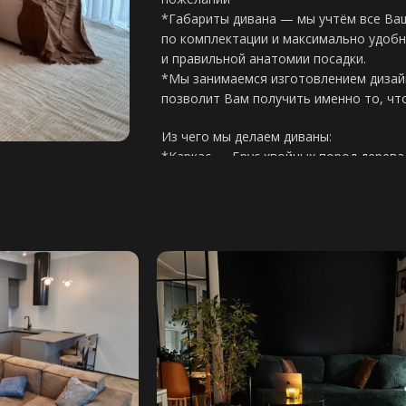
*Габариты дивана — мы учтём все Ва
по комплектации и максимально удобн
и правильной анатомии посадки.
*Мы занимаемся изготовлением дизайн
позволит Вам получить именно то, чт
Из чего мы делаем диваны:
*Каркас — Брус хвойных пород дерева
ГОСТу
*Фанера березовая — толщина 15мм-
Основание дивана:
*Фанерное — в большинстве случаев д
механизма в изделии
*Резинотканевые ремни — производст
без механизма
Виды наполнения:
*НПБ (независимый пружинный блок) в
матрас