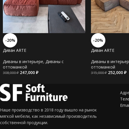
-20%
-20%
Диван ARTE
Диван ARTE
Диваны в интерьере
,
Диваны c
Диваны в интерьер
оттоманкой
оттоманкой
247,000
₽
252,000
₽
308,000
₽
315,000
₽
Адре
Теле
Emai
Наше производство в 2018 году вышло на рынок
мягкой мебели, как независимый производитель
собственной продукции.