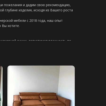
ши пожелания и дадим свою рекомендацию,
ой глубине изделия, исходя из Вашего роста
ерской мебели с 2018 года, наш опыт
о Вы хотите.
 камерной сушки, допустимая влажность по
10мм высший сорт
анное основание используется при наличии
во Италия, идеальный вариант для дивана
 диване будет полноценный ортопедический