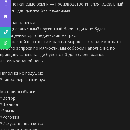
Написать
*Резинотканевые ремни — производство Италия, идеальный
вариант для дивана без механизма
Виды наполнения:
*НПБ (независимый пружинный блок) в диване будет
полноценный ортопедический матрас
*ППУ разной плотности и разных марок — в зависимости от
Вашего запроса по мягкости, мы соберем наполнение по
принципу сэндвича где будет от 3 до 5 слоев разной
латексированой пены.
Наполнение подушек:
*Гипоаллергенный пух
Материал обивки:
*Велюр
*Шенилл
*Замша
*Рогожка
*Искусственная кожа
*Натуральная кожа