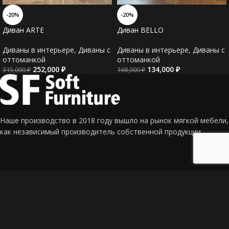
-20%
-20%
Диван ARTE
Диван BELLO
Диваны в интерьере
,
Диваны c
Диваны в интерьере
,
Диваны c
оттоманкой
оттоманкой
252,000
₽
134,000
₽
315,000
₽
168,000
₽
Наше производство в 2018 году вышло на рынок мягкой мебели,
как независимый производитель собственной продукции.
Адрес: г. Краснодар, СТ Калина, ул. Сливовая 337
Телефон: +7 (918) 190-96-97 (Евгений)
Email: mf_sf@mail.ru
Главная