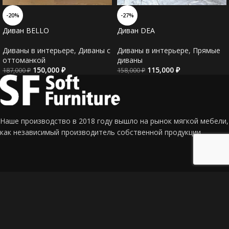
-20%
-27%
Диван BELLO
Диван DEA
Диваны в интерьере
,
Диваны c
Диваны в интерьере
,
Прямые
оттоманкой
диваны
150,000
₽
115,000
₽
187,000
₽
158,000
₽
Наше производство в 2018 году вышло на рынок мягкой мебели,
как независимый производитель собственной продукции.
Адрес: г. Краснодар, СТ Калина, ул. Сливовая 337
Телефон: +7 (918) 190-96-97 (Евгений)
Email: mf_sf@mail.ru
Главная