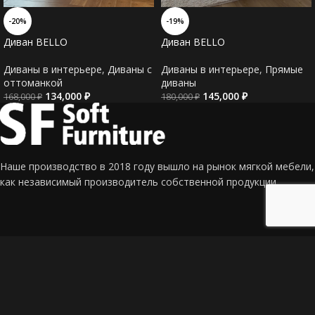
-20%
-19%
Диван BELLO
Диван BELLO
Диваны в интерьере
,
Диваны c
Диваны в интерьере
,
Прямые
оттоманкой
диваны
134,000
₽
145,000
₽
168,000
₽
180,000
₽
Наше производство в 2018 году вышло на рынок мягкой мебели,
как независимый производитель собственной продукции.
Адрес: г. Краснодар, СТ Калина, ул. Сливовая 337
Телефон: +7 (918) 190-96-97 (Евгений)
Email: mf_sf@mail.ru
Главная