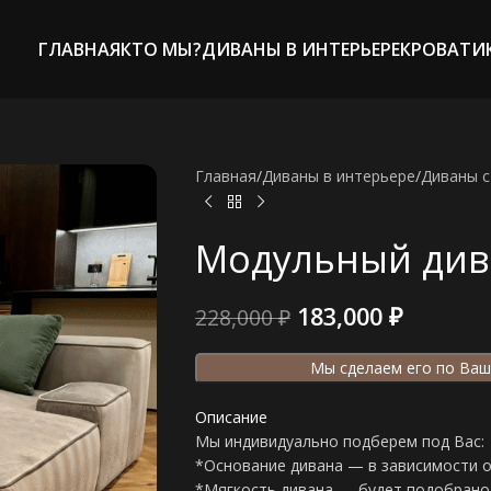
ГЛАВНАЯ
КТО МЫ?
ДИВАНЫ В ИНТЕРЬЕРЕ
КРОВАТИ
Главная
/
Диваны в интерьере
/
Диваны c
Модульный див
183,000
₽
228,000
₽
Мы сделаем его по Ваш
Описание
Мы индивидуально подберем под Вас:
*Основание дивана — в зависимости 
*Мягкость дивана — будет подобрано 