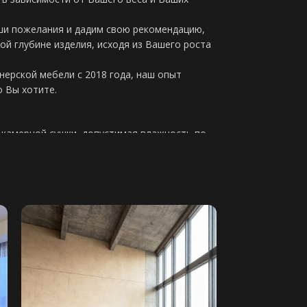
ши пожелания и дадим свою рекомендацию,
ой глубине изделия, исходя из Вашего роста
ерской мебели с 2018 года, наш опыт
о Вы хотите.
 камерной сушки, допустимая влажность по
10мм высший сорт
анное основание используется при наличии
во Италия, идеальный вариант для дивана
 диване будет полноценный ортопедический