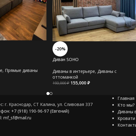
матрас
*ППУ разной плотности и разных маро
мягкости, мы соберем наполнение по п
разной латексированой пены.
Наполнение подушек:
*Гипоаллергенный пух
-20%
Материал обивки:
Диван SOHO
*Велюр
*Шенилл
е
,
Прямые диваны
Диваны в интерьере
,
Диваны c
*Замша
оттоманкой
*Рогожка
155,000
₽
193,000
₽
*Искусственная кожа
*Натуральная кожа
Главная
с: г. Краснодар, СТ Калина, ул. Сливовая 337
Кто мы?
*В нашем ассортименте есть более 100
фон: +7 (918) 190-96-97 (Евгений)
Диваны 
l: mf_sf@mail.ru
Кровати
Мы сделаем диван по Вашим размера
Контакт
Мы сделаем диван по Вашему дизайн 