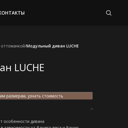
КОНТАКТЫ
 оттоманкой
/
Модульный диван LUCHE
ан LUCHE
им размерам, узнать стоимость
от особенности дивана
в зависимости от Вашего веса и Ваших