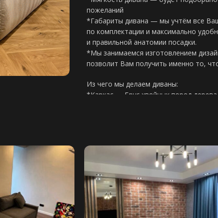
пожеланий
*Габариты дивана — мы учтём все Ва
по комплектации и максимально удобн
и правильной анатомии посадки.
*Мы занимаемся изготовлением дизайн
позволит Вам получить именно то, чт
Из чего мы делаем диваны:
*Каркас — Брус хвойных пород дерева
ГОСТу
*Фанера березовая — толщина 15мм-
Основание дивана:
*Фанерное — в большинстве случаев д
механизма в изделии
*Резинотканевые ремни — производст
без механизма
Виды наполнения:
*НПБ (независимый пружинный блок) в